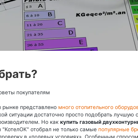
брать?
Советы покупателям
м рынке представлено
много отопительного оборудо
кой ситуации достаточно просто подобрать лучшую 
роизводителем. Но как
купить газовый двухконтурн
 "КотелОК" отобрал не только самые
популярные бр
роверку в «полевых условиях». Особенным спросом,