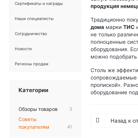
Сертификаты и награды
продукция немец
Наши специалисты
Традиционно пок
дома
марки
ТИС
и
Сотрудничество
не только различ
полноценные сист
Новости
оборудования. Ес
можно подобрать
Регионы продаж
Столь же эффекти
сопровождаемые 
пропиской». Разн
Категории
оборудование под
Обзоры товаров
3
Советы
Назад к с
покупателям
41