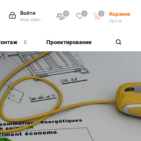
Войти
Корзина
0
0
0
Мой кабинет
пуста
онтаж
Проектирование