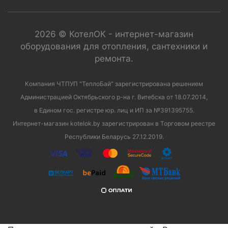
2026 © КотелОК - интернет-магазин
оборудования для отопления, сантехники и
ремонта.
Компания ЧТПУП "ТеплоБай" зарегистрирована решением
Администрацией Октябрьского р-на г. Витебска от 18.07.2014,
в Едином гос. регистре юр. лиц и ИП за №391395755.
Интернет-магазин kotelok.by зарегистрирован в Торговом реестре
Республики Беларусь 27.12.2019.